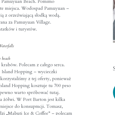
z
Pamuyuan Beach
. Pomimo
 te miejsca. Wodospad Pamuyuan –
ią z orzeźwiającą słodką wodą.
ana za Pamuyuan Village.
statków i turystów.
terfalls
 beach
krabów. Polecam z całego serca.
y Island Hopping – wycieczki
korzystaliśmy z tej oferty, ponieważ
Island Hopping kosztuje tu 700 peso
a pewno warto spróbować tutaj.
 żółwi. W Port Barton jest kilka
 miejsce do konsupmcji. Tomasz,
zi „Mabuti Ice & Coffee” – polecam