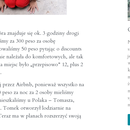
ra znajduje się ok. 3 godziny drogi
iśmy za
300 peso
za osobę
waliśmy 50 peso pytając o discounts
s
j
 nie należała do komfortowych, ale tak
w
 a miejsc było „przepisowo” 12, plus 2
k
.
m
ś
 przez Airbnb, ponieważ wszystko na
n
0 peso za noc za 2 osoby mieliśmy
s
ieszkaliśmy u Polaka – Tomasza,
n
ą. Tomek otworzył lodziarnie na
 Teraz ma w planach rozszerzyć swoją