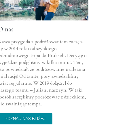
O nas
Nasza przygoda z podróżowaniem zaczęła
ię w 2014 roku od szybkiego
ednodniowego tripa do Brukseli. Decyzję o
yjeździe podjęliśmy w kilka minut. Ten,
to powiedział, że podróżowanie uzależnia
iał rację! Od tamtej pory zwiedzaliśmy
wiat regularnie. W 2019 dołączył do
aszego teamu – Julian, nasz syn. W taki
posób zaczęliśmy podróżować z dzieckiem,
ie zwalniając tempa.
POZNAJ NAS BLIŻEJ