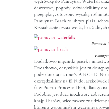
wędrówkę do
Pamuyuan Waterfall
ora
deszczowej pogody odwiedziliśmy oba
przepiękny, otoczony wysoką roślinnośc
Pamuyuan Beach to ukryta plaża, schow
Krystalicznie czysta woda, bez żadnych 
Pamuyan Wa
Pamuyan
Dodatkowo mięciutki piasek i mnóstwo 
Dodatkowo, oczywiście jest tu dostępn
podzielone są na tour’y A B C i D. Nie s
oszczędzaliśmy na El Nido, aczkolwiek 
(a w Puerto Princesie 1100), dlatego n
Podobno jest duża możliwość zobaczenia
knajp i barów, więc zawsze znajdziemy
którego wspomniałem wcześniej prowad