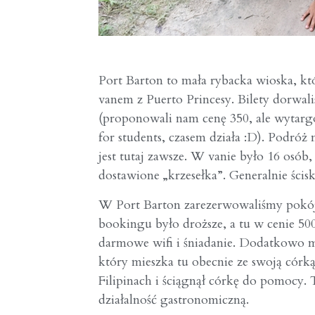
Port Barton to mała rybacka wioska, któ
vanem z Puerto Princesy. Bilety dorwal
(proponowali nam cenę 350, ale wytargo
for students, czasem działa :D). Podróż
jest tutaj zawsze. W vanie było 16 osób,
dostawione „krzesełka”. Generalnie ścisk
W Port Barton zarezerwowaliśmy pokój
bookingu było droższe, a tu w cenie 50
darmowe wifi i śniadanie. Dodatkowo m
który mieszka tu obecnie ze swoją córk
Filipinach i ściągnął córkę do pomocy.
działalność gastronomiczną.