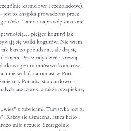
zczególnie karmelowe i czekoladowe).
– jest to knajpka prowadzona przez
go córki. Tanio i naprawdę smacznie!
z pewnością… piejące koguty! Jak
bywają się walki kogutów. Nie wiem
 tak bardzo pobudzone, ale drą się
ad ranem. Przez cały dzień i zresztą
 Dodatkowo jest tu mnóstwo komarów –
 ich nie widać, natomiast w Port
eżenie tną. Ponadto standardowo –
łych jaszczurek, a także przepiękne,
„więź” z tubylcami. Turystyka jest tu
o”. Każdy się uśmiecha, rzuca hello i
rdzo miłe uczucie. Szczególnie