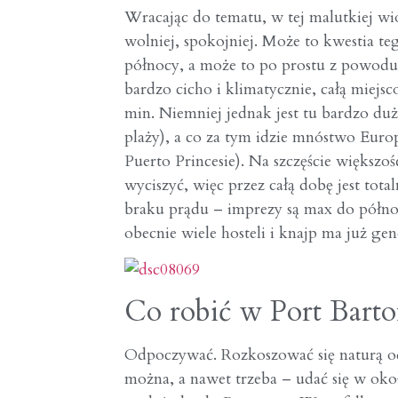
Wracając do tematu, w tej malutkiej wios
wolniej, spokojniej. Może to kwestia teg
północy, a może to po prostu z powodu m
bardzo cicho i klimatycznie, całą miej
min. Niemniej jednak jest tu bardzo dużo
plaży), a co za tym idzie mnóstwo Euro
Puerto Princesie). Na szczęście większoś
wyciszyć, więc przez całą dobę jest tota
braku prądu – imprezy są max do północ
obecnie wiele hosteli i knajp ma już gen
Co robić w Port Barto
Odpoczywać. Rozkoszować się naturą o
można, a nawet trzeba – udać się w oko