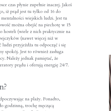
ce czas płynie zupełnie inaczej. Jakoś
o, iż prąd jest tu tylko od 16 do
entalności wiejskich ludzi. Jest tu
scowość można obejść na piechotę w 15
 hosteli (wiele z nich praktycznie na
pejczyków (nawet więcej niż w
ć ludzi przyjeżdża tu odpocząć i się
lny spokój. Jest to również zasługa
y. Należy jednak pamiętać, że
eratory prądu i oferują energię 24/7.
n?
dpoczywając na plaży. Ponadto,
ło godzinną, trochę męczącą