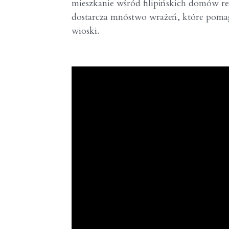
mieszkanie wśród filipińskich domów r
dostarcza mnóstwo wrażeń, które pomag
wioski.